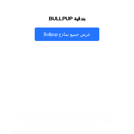
بندقية BULLPUP
عرض جميع نماذج Bullpup
اشترك في النشرة الإخبارية
يمكنك الحصول على آخر الأخبار ونماذج الأسلحة النارية
والحملات من خلال الاشتراك في النشرة الإخبارية لدينا.