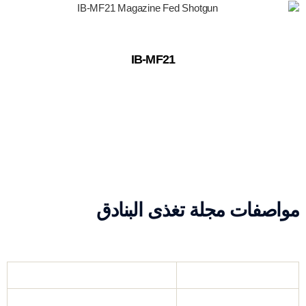
IB-MF21
مواصفات مجلة تغذى البنادق
كَيّل
12، 20، 410 قياس
آلية
تعمل بالغاز